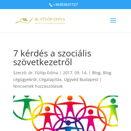
+36303631727
7 kérdés a szociális
szövetkezetről
Szerző:
dr. Fülöp Edina
|
2017. 09. 14.
|
Blog
,
Blog
cégügyekről
,
Cégalapítás
,
Ügyvéd Budapest
|
Nincsenek hozzászólások