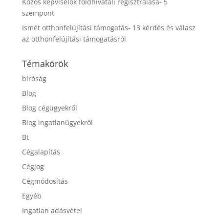
Közös képviselők földhivatali regisztrálása- 5
szempont
Ismét otthonfelújítási támogatás- 13 kérdés és válasz
az otthonfelújítási támogatásról
Témakörök
bíróság
Blog
Blog cégügyekről
Blog ingatlanügyekről
Bt
Cégalapítás
Cégjog
Cégmódosítás
Egyéb
Ingatlan adásvétel