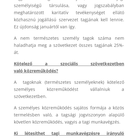
személyiségű társulása, vagy jogszabályban
meghatározott karitatív tevékenységet ellátó
közhasznú jogállású szervezet tagjának kell lennie.
Ez újdonság januártól van így.
A nem természetes személy tagok száma nem
haladhatja meg a szövetkezet összes tagjának 25%-
át.
Kötelező a szociális szövetkezetben
való közreműködés?
A tagoknak (természetes személyeknek) kötelező
személyes közreműködést vállalniuk a
szövetkezetben.
A személyes közreműködés sajátos formája a közös
termelésben való, a tagsági jogviszonyon alapülő
követlen közreműködés, vagyis a tagi munkavégzés.
Ki létesíthet tagi munkavégzésre irányuló