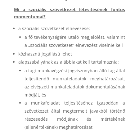
Mi a szociális szövetkezet létesítésének fontos
momentumai?
a szociális szövetkezet elnevezése:
a fő tevékenységére utaló megjelölést, valamint
a „szociális szövetkezet” elnevezést viselnie kell
közhasznú jogállású lehet
alapszabályának az alábbiakat kell tartalmaznia:
a tagi munkavégzési jogviszonyban álló tag által
teljesítendő munkafeladatok meghatározását,
az elvégzett munkafeladatok dokumentálásának
módját, és
a munkafeladat teljesítéséhez igazodóan a
szövetkezet által megtermelt javakból történő
részesedés módjának és mértékének
(ellenértékének) meghatározását