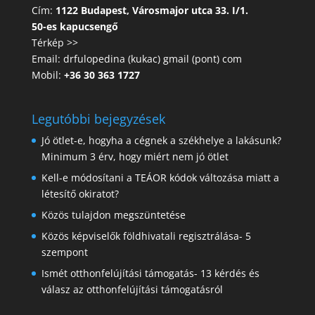
Cím:
1122 Budapest, Városmajor utca 33. I/1.
50-es kapucsengő
Térkép >>
Email: drfulopedina (kukac) gmail (pont) com
Mobil:
+36 30 363 1727
Legutóbbi bejegyzések
Jó ötlet-e, hogyha a cégnek a székhelye a lakásunk?
Minimum 3 érv, hogy miért nem jó ötlet
Kell-e módosítani a TEÁOR kódok változása miatt a
létesítő okiratot?
Közös tulajdon megszüntetése
Közös képviselők földhivatali regisztrálása- 5
szempont
Ismét otthonfelújítási támogatás- 13 kérdés és
válasz az otthonfelújítási támogatásról