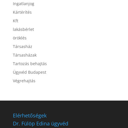
Ingatlanjog
Kártérítés
Kft
lakásbérlet
öröklés
Társasház
Társasházak
Tartozás behajtás
Ügyvéd Budapest
Végrehajtás
Elérhetőségek
Dr. Fülöp Edina ügyvéd