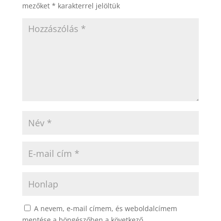
mezőket
*
karakterrel jelöltük
A nevem, e-mail címem, és weboldalcímem
mentése a böngészőben a következő