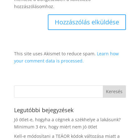
hozzászólásomhoz.
This site uses Akismet to reduce spam.
Learn how
your comment data is processed.
Legutóbbi bejegyzések
Jó ötlet-e, hogyha a cégnek a székhelye a lakásunk?
Minimum 3 érv, hogy miért nem jó ötlet
Kell-e módosítani a TEÁOR kódok változása miatt a