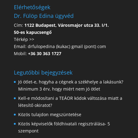
Elérhetőségek
Dr. Fülöp Edina ügyvéd
Cím:
1122 Budapest, Városmajor utca 33. I/1.
50-es kapucsengő
Térkép >>
Email: drfulopedina (kukac) gmail (pont) com
Mobil:
+36 30 363 1727
Legutóbbi bejegyzések
Jó ötlet-e, hogyha a cégnek a székhelye a lakásunk?
Minimum 3 érv, hogy miért nem jó ötlet
Kell-e módosítani a TEÁOR kódok változása miatt a
létesítő okiratot?
Közös tulajdon megszüntetése
Közös képviselők földhivatali regisztrálása- 5
szempont