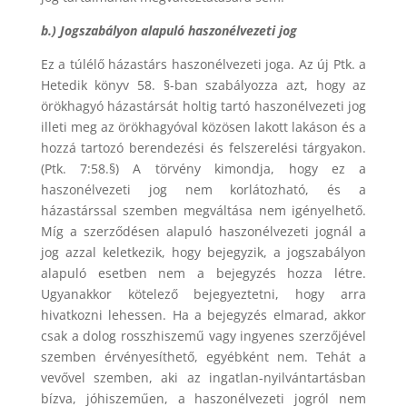
b.) Jogszabályon alapuló haszonélvezeti jog
Ez a túlélő házastárs haszonélvezeti joga. Az új Ptk. a
Hetedik könyv 58. §-ban szabályozza azt, hogy az
örökhagyó házastársát holtig tartó haszonélvezeti jog
illeti meg az örökhagyóval közösen lakott lakáson és a
hozzá tartozó berendezési és felszerelési tárgyakon.
(Ptk. 7:58.§) A törvény kimondja, hogy ez a
haszonélvezeti jog nem korlátozható, és a
házastárssal szemben megváltása nem igényelhető.
Míg a szerződésen alapuló haszonélvezeti jognál a
jog azzal keletkezik, hogy bejegyzik, a jogszabályon
alapuló esetben nem a bejegyzés hozza létre.
Ugyanakkor kötelező bejegyeztetni, hogy arra
hivatkozni lehessen. Ha a bejegyzés elmarad, akkor
csak a dolog rosszhiszemű vagy ingyenes szerzőjével
szemben érvényesíthető, egyébként nem. Tehát a
vevővel szemben, aki az ingatlan-nyilvántartásban
bízva, jóhiszeműen, a haszonélvezeti jogról nem