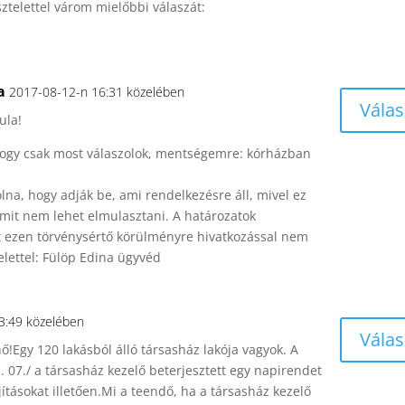
isztelettel várom mielőbbi válaszát:
a
2017-08-12-n 16:31 közelében
Válas
ula!
hogy csak most válaszolok, mentségemre: kórházban
lna, hogy adják be, ami rendelkezésre áll, mivel ez
amit nem lehet elmulasztani. A határozatok
t ezen törvénysértő körülményre hivatkozással nem
telettel: Fülöp Edina ügyvéd
3:49 közelében
Válas
ő!Egy 120 lakásból álló társasház lakója vagyok. A
. 07./ a társasház kezelő beterjesztett egy napirendet
ításokat illetően.Mi a teendő, ha a társasház kezelő