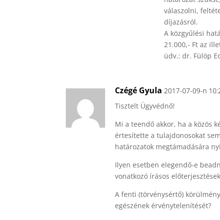
válaszolni, felt
díjazásról.
A közgyűlési hat
21.000,- Ft az ille
üdv.: dr. Fülöp E
Czégé Gyula
2017-07-09-n 10:
Tisztelt Ügyvédnő!
Mi a teendő akkor, ha a közös k
értesítette a tulajdonosokat sem
határozatok megtámadására nyit
Ilyen esetben elegendő-e beadn
vonatkozó írásos előterjesztések
A fenti (törvénysértő) körülmény
egészének érvénytelenítését?