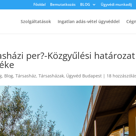
Főoldal
Bemutatkozás
BLOG
Ügyvédi munkadíj
Szolgáltatások
Ingatlan adás-vétel ügyvéddel
Cégm
asházi per?-Közgyűlési határozat
téke
g
,
Blog
,
Társasház
,
Társasházak
,
Ügyvéd Budapest
|
18 hozzászólá