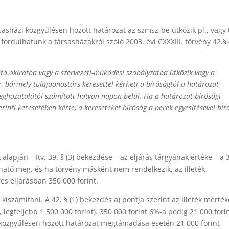
sasházi közgyűlésen hozott határozat az szmsz-be ütközik pl., vagy
ordulhatunk a társasházakról szóló 2003. évi CXXXIII. törvény 42.§ 
tó okiratba vagy a szervezeti-működési szabályzatba ütközik vagy a
r, bármely tulajdonostárs keresettel kérheti a bíróságtól a határozat
eghozatalától számított hatvan napon belül. Ha a határozat bírósági
zerinti keresetében kérte, a kereseteket bíróság a perek egyesítésével bír
alapján – Itv. 39. § (3) bekezdése – az eljárás tárgyának értéke – a 3
tható meg, és ha törvény másként nem rendelkezik, az illeték
res eljárásban 350 000 forint.
k kiszámítani. A 42. § (1) bekezdés a) pontja szerint az illeték mérté
 legfeljebb 1 500 000 forint). 350 000 forint 6%-a pedig 21 000 forin
zi közgyűlésen hozott határozat megtámadása esetén 21 000 forint