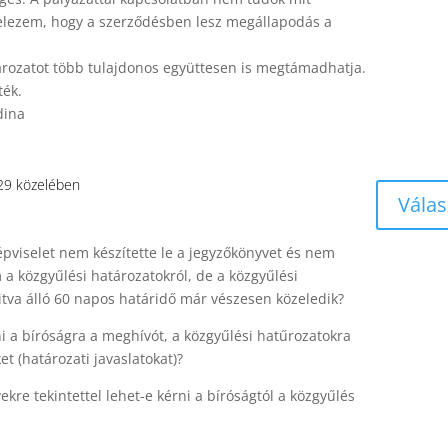
ételezem, hogy a szerződésben lesz megállapodás a
ározatot több tulajdonos együttesen is megtámadhatja.
ték.
dina
29 közelében
Válas
épviselet nem készítette le a jegyzőkönyvet és nem
 a közgyűlési határozatokról, de a közgyűlési
va álló 60 napos határidő már vészesen közeledik?
i a bíróságra a meghívót, a közgyűlési hatűrozatokra
et (határozati javaslatokat)?
ekre tekintettel lehet-e kérni a bíróságtól a közgyűlés