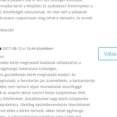
nnyibe kerül a felújítás! Ez szabályos? Amennyiben a
ű lehetőséget választanak, mi után kell a pályázati
atározatoz csoportosan meg lehet-e támadni, és ennek
álaszát!
a
2017-08-12-n 16:44 közelében
Válas
in!
odás körét meghaladó kiadások vállalásához a
k egyhangú határozata szükséges.
des gazdálkodás körét meghaladó kiadás? Az
ghaladó, a fenntartás (az üzemeltetés, a karbantartás
körébe nem tartozó olyan munkálattal összefüggő
 az alapító okirat szerint közös tulajdonban lévő
z bővítésével, átalakításával vagy közös tulajdonba
 épületrész, illetőleg épületberendezés létesítésével
eset ebbe a körbe tartozik, akkor tehát egyhangú
ges. A pályázattal kapcsolatban nem tudok mit