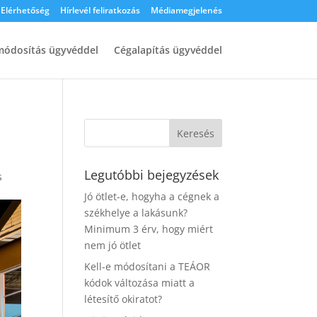
Elérhetőség
Hírlevél feliratkozás
Médiamegjelenés
ódosítás ügyvéddel
Cégalapítás ügyvéddel
Legutóbbi bejegyzések
s
Jó ötlet-e, hogyha a cégnek a
székhelye a lakásunk?
Minimum 3 érv, hogy miért
nem jó ötlet
Kell-e módosítani a TEÁOR
kódok változása miatt a
létesítő okiratot?