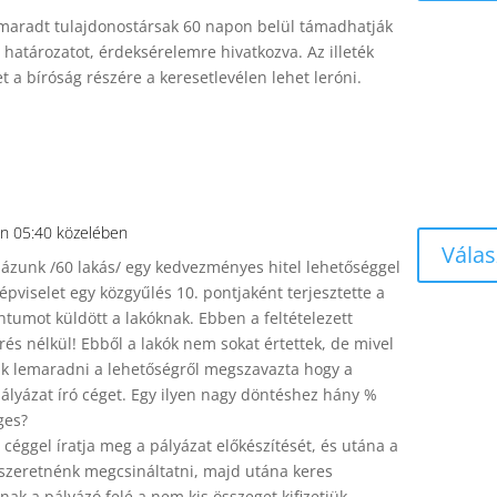
maradt tulajdonostársak 60 napon belül támadhatják
 határozatot, érdeksérelemre hivatkozva. Az illeték
et a bíróság részére a keresetlevélen lehet leróni.
n 05:40 közelében
Válas
sházunk /60 lakás/ egy kedvezményes hitel lehetőséggel
képviselet egy közgyűlés 10. pontjaként terjesztette a
ntumot küldött a lakóknak. Ebben a feltételezett
rés nélkül! Ebből a lakók nem sokat értettek, de mivel
nk lemaradni a lehetőségről megszavazta hogy a
ályázat író céget. Egy ilyen nagy döntéshez hány %
ges?
 céggel íratja meg a pályázat előkészítését, és utána a
szeretnénk megcsináltatni, majd utána keres
znak a pályázó felé a nem kis összeget kifizetjük,