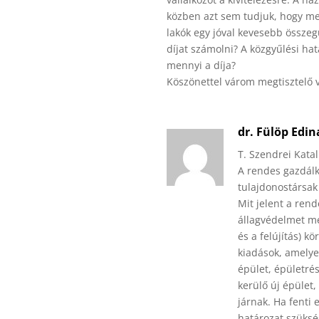
közben azt sem tudjuk, hogy me
lakók egy jóval kevesebb összeg
díjat számolni? A közgyűlési h
mennyi a díja?
Köszönettel várom megtisztelő v
dr. Fülöp Edin
T. Szendrei Katal
A rendes gazdálk
tulajdonostársa
Mit jelent a ren
állagvédelmet me
és a felújítás) 
kiadások, amelyek
épület, épületrés
kerülő új épület,
járnak. Ha fenti 
határozat szüksé