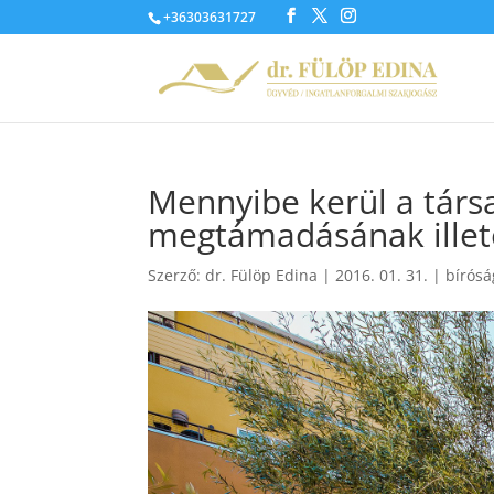
+36303631727
Mennyibe kerül a társ
megtámadásának ille
Szerző:
dr. Fülöp Edina
|
2016. 01. 31.
|
bírósá