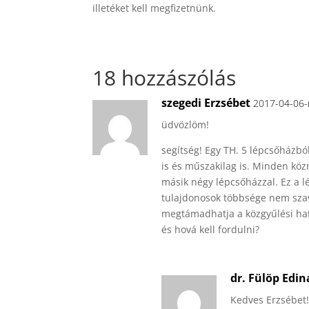
illetéket kell megfizetnünk.
18 hozzászólás
szegedi Erzsébet
2017-04-06-
üdvözlöm!
segítség! Egy TH. 5 lépcsőházból
is és műszakilag is. Minden kö
másik négy lépcsőházzal. Ez a l
tulajdonosok többsége nem sza
megtámadhatja a közgyűlési hat
és hová kell fordulni?
dr. Fülöp Edin
Kedves Erzsébet