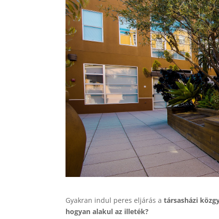
Gyakran indul peres eljárás a
társasházi közg
hogyan alakul az illeték?