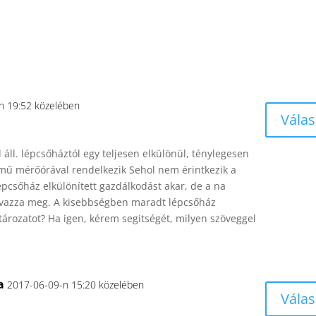
n 19:52 közelében
Válas
 áll. lépcsőháztól egy teljesen elkülönül, ténylegesen
zmű mérőórával rendelkezik Sehol nem érintkezik a
épcsőház elkülönített gazdálkodást akar, de a na
vazza meg. A kisebbségben maradt lépcsőház
ározatot? Ha igen, kérem segitségét, milyen szöveggel
a
2017-06-09-n 15:20 közelében
Válas
!