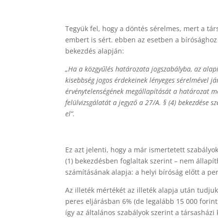
Tegyük fel, hogy a döntés sérelmes, mert a tár
embert is sért. ebben az esetben a bírósághoz f
bekezdés alapján:
„Ha a közgyűlés határozata jogszabályba, az alapí
kisebbség jogos érdekeinek lényeges sérelmével já
érvénytelenségének megállapítását a határozat m
felülvizsgálatát a jegyző a 27/A. § (4) bekezdése s
el”.
Ez azt jelenti, hogy a már ismertetett szabályok 
(1) bekezdésben foglaltak szerint – nem állapí
számításának alapja: a helyi bíróság előtt a pe
Az illeték mértékét az illeték alapja után tudju
peres eljárásban 6% (de legalább 15 000 forint,
így az általános szabályok szerint a társashá