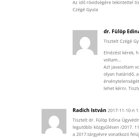
Az idő rövidségére tekintettel t
Czégé Gyula
dr. Fülöp Edin
Tisztelt Czégé Gy
Elnézést kérek, 
voltam…
Azt javasoltam vo
olyan határidő, 
érvénytelenségé
lehet kérni. Tisz
Radich István
2017-11-10-n 1
Tisztelt dr. Fülöp Edina Ügyvédn
legutóbbi közgyűlésen /2017. 11
a 2017.tárgyévre vonatkozó felúj