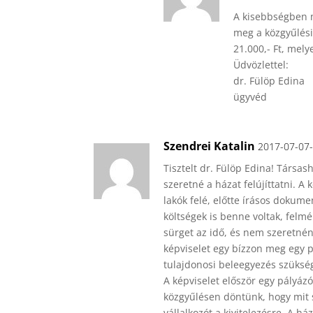
A kisebbségben 
meg a közgyűlési
21.000,- Ft, mely
Üdvözlettel:
dr. Fülöp Edina
ügyvéd
Szendrei Katalin
2017-07-07-
Tisztelt dr. Fülöp Edina! Társa
szeretné a házat felújíttatni. A 
lakók felé, előtte írásos dokume
költségek is benne voltak, felmé
sürget az idő, és nem szeretné
képviselet egy bízzon meg egy p
tulajdonosi beleegyezés szüksé
A képviselet először egy pályázó
közgyűlésen döntünk, hogy mit 
vállalkozót a kivitelezésre. A há