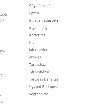
Cégmódosítás
Egyéb
 több
(1)
Ingatlan adásvétel
Ingatlanjog
Kártérítés
Kft
lakásbérlet
álja
öröklés
Társasház
Társasházak
9. §
Tartozás behajtás
Ügyvéd Budapest
Végrehajtás
ke
t,