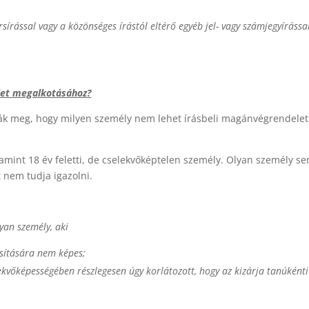
sírással vagy a közönséges írástól eltérő egyéb jel- vagy számjegyírássa
let megalkotásához?
ozzák meg, hogy milyen személy nem lehet írásbeli magánvégrendelet
alamint 18 év feletti, de cselekvőképtelen személy. Olyan személy s
 nem tudja igazolni.
yan személy, aki
sítására nem képes;
ekvőképességében részlegesen úgy korlátozott, hogy az kizárja tanúkénti