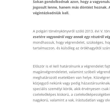
Sokan gondolkodnak azon, hogy a vagyonukat 
jogosult lenne, hanem más döntést hoznak. A
végintézkedniük kell.
A polgári törvénykönyvről szóló 2013. évi V. tör
esetére vagyonáról vagy annak egy részéről vé
mondhassuk, hogy végrendelet, szükséges, hog
tartalmazzon, és külsőleg az örökhagyótól sz
Először is el kell határolnunk a végrendelet fa
magánvégrendeletet, valamint szóbeli végrendel
meghatározott esetekben van helye. Közvégrend
közjegyző nekünk vagy pedig házastársunknak
speciális személyi körök, akik érvényesen csa
cselekvőképes kiskorú, a cselekvőképességében
nagykorú, valamint a vak, írástudatlan vagy ol