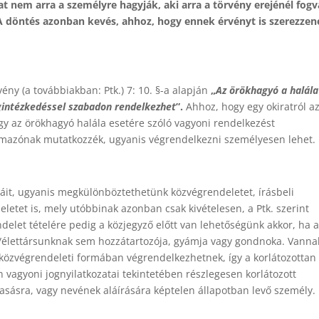
nem arra a személyre hagyják, aki arra a törvény erejénél fogv
 döntés azonban kevés, ahhoz, hogy ennek érvényt is szerezzen
vény (a továbbiakban: Ptk.) 7: 10. §-a alapján
„
Az örökhagyó a halála
gintézkedéssel szabadon rendelkezhet
”.
Ahhoz, hogy egy okiratról az
y az örökhagyó halála esetére szóló vagyoni rendelkezést
ármazónak mutatkozzék, ugyanis végrendelkezni személyesen lehet.
jtáit, ugyanis megkülönböztethetünk közvégrendeletet, írásbeli
etet is, mely utóbbinak azonban csak kivételesen, a Ptk. szerint
elet tételére pedig a közjegyző előtt van lehetőségünk akkor, ha 
/élettársunknak sem hozzátartozója, gyámja vagy gondnoka. Vanna
k közvégrendeleti formában végrendelkezhetnek, így a korlátozottan
 vagyoni jognyilatkozatai tekintetében részlegesen korlátozott
vasásra, vagy nevének aláírására képtelen állapotban levő személy.