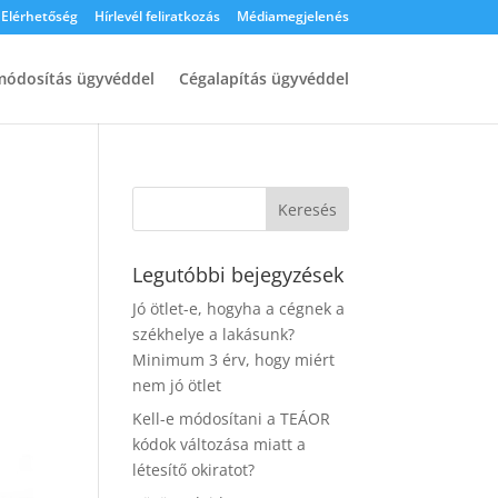
Elérhetőség
Hírlevél feliratkozás
Médiamegjelenés
ódosítás ügyvéddel
Cégalapítás ügyvéddel
Legutóbbi bejegyzések
Jó ötlet-e, hogyha a cégnek a
székhelye a lakásunk?
Minimum 3 érv, hogy miért
nem jó ötlet
Kell-e módosítani a TEÁOR
kódok változása miatt a
létesítő okiratot?