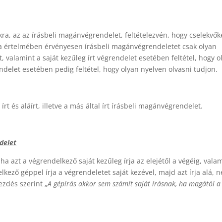
a, az az írásbeli magánvégrendelet, feltételezvén, hogy cselekvő
-a értelmében érvényesen írásbeli magánvégrendeletet csak olyan
, valamint a saját kezűleg írt végrendelet esetében feltétel, hogy o
rendelet esetében pedig feltétel, hogy olyan nyelven olvasni tudjon.
rt és aláírt, illetve a más által írt írásbeli magánvégrendelet.
ndelet
ha azt a végrendelkező saját kezűleg írja az elejétől a végéig, vala
elkező géppel írja a végrendeletet saját kezével, majd azt írja alá, 
ezdés szerint „
A gépírás akkor sem számít saját írásnak, ha magától a