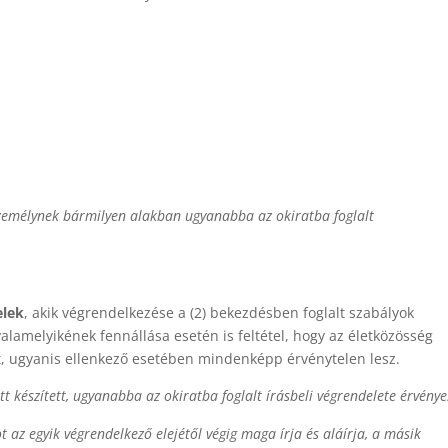
személynek bármilyen alakban ugyanabba az okiratba foglalt
elek
, akik végrendelkezése a (2) bekezdésben foglalt szabályok
valamelyikének fennállása esetén is feltétel, hogy az életközösség
tet, ugyanis ellenkező esetében mindenképp érvénytelen lesz.
t készített, ugyanabba az okiratba foglalt írásbeli végrendelete érvénye
t az egyik végrendelkező elejétől végig maga írja és aláírja, a másik