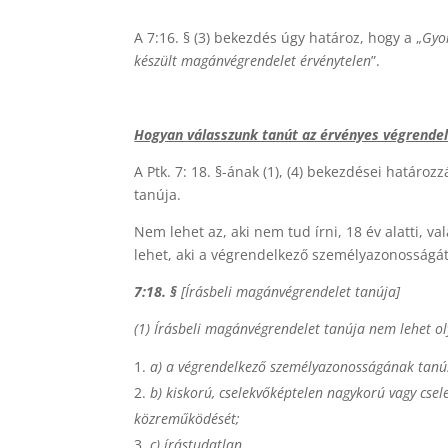
A 7:16. § (3) bekezdés úgy határoz, hogy a „
Gyor
készült magánvégrendelet érvénytelen
”.
Hogyan válasszunk tanút az érvényes végrende
A Ptk. 7: 18. §-ának (1), (4) bekezdései határ
tanúja.
Nem lehet az, aki nem tud írni, 18 év alatti, v
lehet, aki a végrendelkező személyazonosságát
7:18. §
[Írásbeli magánvégrendelet tanúja]
(1) Írásbeli magánvégrendelet tanúja nem lehet ol
a)
a végrendelkező személyazonosságának tanú
b)
kiskorú, cselekvőképtelen nagykorú vagy csel
közreműködését;
c)
írástudatlan.