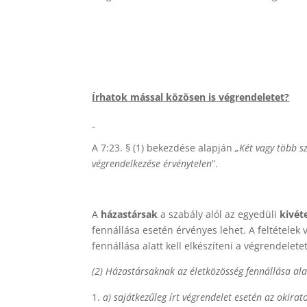
Írhatok mással közösen is végrendeletet?
A 7:23. § (1) bekezdése alapján
„Két vagy több 
végrendelkezése érvénytelen
”.
A
házastársak
a szabály alól az egyedüli
kivét
fennállása esetén érvényes lehet. A feltételek 
fennállása alatt kell elkészíteni a végrendele
(2) Házastársaknak az életközösség fennállása alat
a)
sajátkezűleg írt végrendelet esetén az okirato