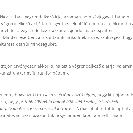
akkor is, ha a végrendelkező írja, azonban nem kézjeggyel, hanem
végrendelkező azt 2 tanú együttes jelenlétében írja alá. Akkor, ha 
ndeletet a végrendelkező, akkor elegendő, ha az együttes
el. Minden esetben, amikor tanúk működnek közre, szükséges, hogy
eltüntetik tanúi minőségüket.
rejön érvényesen akkor is, ha azt a végrendelkező aláírja, valamin
r zárt, akár nyílt irati formában -.
enül, hogy azt ki írta – létrejöttéhez szükséges, hogy kitűnjön bel
írja, hogy „A
több különálló lapból álló sajátkezűleg írt írásbeli
át folyamatos sorszámozással látták el”
. A más által írt több lapból ál
lyamatos sorszámozáson túl, hogy minden lapot alá kell írnia a