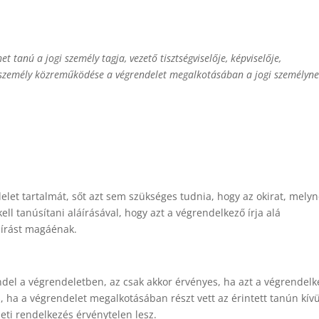
t tanú a jogi személy tagja, vezető tisztségviselője, képviselője,
en személy közreműködése a végrendelet megalkotásában a jogi személyn
let tartalmát, sőt azt sem szükséges tudnia, hogy az okirat, melyn
ell tanúsítani aláírásával, hogy azt a végrendelkező írja alá
áírást magáénak.
ndel a végrendeletben, az csak akkor érvényes, ha azt a végrendelk
is, ha a végrendelet megalkotásában részt vett az érintett tanún kívü
eti rendelkezés érvénytelen lesz.