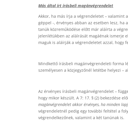
Más által írt írásbeli magánvégrendelet
Akkor, ha más írja a végrendeletet – valamint 
géppel -, érvényes abban az esetben lesz, ha a 
tanúk közreműködése előtt már aláírta a végre
jelenlétükben az aláírását magáénak ismerje 
maguk is aláírják a végrendeletet azzal, hogy f
Mindkettő írásbeli magánvégrendeleti forma lét
személyesen a közjegyzőnél letétbe helyezi – aká
Az érvényes írásbeli magánvégrendelet – függetl
hogy mikor készült. A 7: 17. § (2) bekezdése elő
magánvégrendelet akkor érvényes, ha minden lapj
végrendeletnél pedig egy további feltétel a fo
végrendelkezőnek, valamint a két tanúnak is.