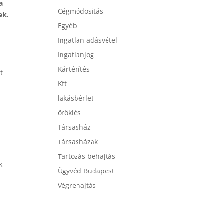
a
Cégmódosítás
ek,
Egyéb
Ingatlan adásvétel
Ingatlanjog
Kártérítés
t
Kft
lakásbérlet
öröklés
Társasház
Társasházak
a
Tartozás behajtás
k
Ügyvéd Budapest
Végrehajtás