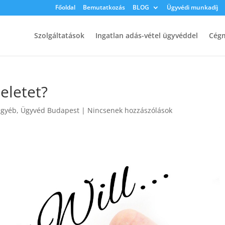
Főoldal
Bemutatkozás
BLOG
Ügyvédi munkadíj
Szolgáltatások
Ingatlan adás-vétel ügyvéddel
Cégm
eletet?
Egyéb
,
Ügyvéd Budapest
|
Nincsenek hozzászólások