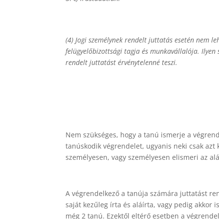
(4) Jogi személynek rendelt juttatás esetén nem lehe
felügyelőbizottsági tagja és munkavállalója. Ily
rendelt juttatást érvénytelenné teszi.
Nem szükséges, hogy a tanú ismerje a végrende
tanúskodik végrendelet, ugyanis neki csak azt k
személyesen, vagy személyesen elismeri az al
A végrendelkező a tanúja számára juttatást re
saját kezűleg írta és aláírta, vagy pedig akkor 
még 2 tanú. Ezektől eltérő esetben a végrendel