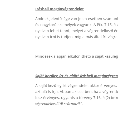
Írásbeli magánvégrendelet
Aminek jelentősége van jelen esetben számunkr
és nagykorú személyek vagyunk. A Ptk. 7:15. §
nyelven lehet tenni, melyet a végrendelkező ért
nyelven írni is tudjon, míg a más által írt vég
Mindezek alapján elkülöníthető a saját kezűleg í
Saját kezűleg írt és aláírt írásbeli magánvégre
A saját kezűleg írt végrendelet akkor érvényes, 
azt alá is írja. Abban az esetben, ha a végrend
lesz érvényes, ugyanis a törvény 7:16. § (2) bek
végrendelkezőtől származik
”.