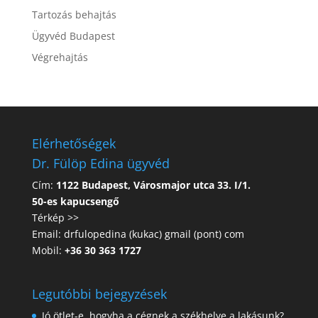
Tartozás behajtás
Ügyvéd Budapest
Végrehajtás
Elérhetőségek
Dr. Fülöp Edina ügyvéd
Cím:
1122 Budapest, Városmajor utca 33. I/1.
50-es kapucsengő
Térkép >>
Email: drfulopedina (kukac) gmail (pont) com
Mobil:
+36 30 363 1727
Legutóbbi bejegyzések
Jó ötlet-e, hogyha a cégnek a székhelye a lakásunk?