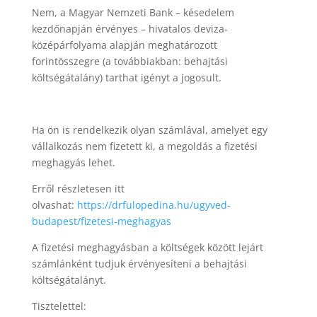
Nem, a Magyar Nemzeti Bank – késedelem
kezdőnapján érvényes – hivatalos deviza-
középárfolyama alapján meghatározott
forintösszegre (a továbbiakban: behajtási
költségátalány) tarthat igényt a jogosult.
Ha ön is rendelkezik olyan számlával, amelyet egy
vállalkozás nem fizetett ki, a megoldás a fizetési
meghagyás lehet.
Erről részletesen itt
olvashat:
https://drfulopedina.hu/ugyved-
budapest/fizetesi-meghagyas
A fizetési meghagyásban a költségek között lejárt
számlánként tudjuk érvényesíteni a behajtási
költségátalányt.
Tisztelettel: