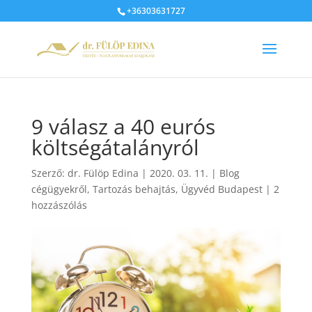
+36303631727
9 válasz a 40 eurós
költségátalányról
Szerző:
dr. Fülöp Edina
|
2020. 03. 11.
|
Blog
cégügyekről
,
Tartozás behajtás
,
Ügyvéd Budapest
|
2
hozzászólás