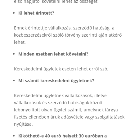
első napjától követelni lehet az összeget.
Ki lehet érintett?
Ennek érintettje vállalkozás, szerződő hatóság, a
közbeszerzésekről szóló törvény szerinti ajánlatkérő
lehet.
Minden esetben lehet követelni?
Kereskedelmi ügyletek esetén lehet erről szó.
Mi számít kereskedelmi ügyletnek?
Kereskedelmi ügyletnek vállalkozások, illetve
vállalkozások és szerződő hatóságok között
lebonyolított olyan ügylet számít, amelynek tárgya
fizetés ellenében áruk adásvétele vagy szolgáltatások
nyújtása.
Kiköthető-e 40 euró helyett 30 euróban a