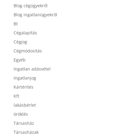
Blog cégügyekről
Blog ingatlanügyekről
Bt
Cégalapítás
Cégjog
Cégmódosítás
Egyéb
Ingatlan adásvétel
Ingatlanjog
Kártérítés
Kft
lakásbérlet
öröklés
Társasház
Társasházak