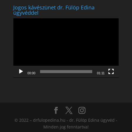
Jogos kávészünet dr. Fülöp Edina
ügyvéddel
Videólejátszó
00:00
01:11
© 2022 – drfulopedina.hu - dr. Fülöp Edina ügyvéd -
Minden jog fenntartva!