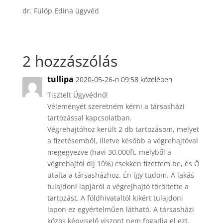
dr. Fülöp Edina ügyvéd
2 hozzászólás
tullipa
2020-05-26-n 09:58 közelében
Tisztelt Ügyvédnő!
Véleményét szeretném kérni a társasházi
tartozással kapcsolatban.
Végrehajtóhoz került 2 db tartozásom, melyet
a fizetésemből, illetve később a végrehajtóval
megegyezve (havi 30.000ft, melyből a
végrehajtói díj 10%) csekken fizettem be, és Ő
utalta a társasházhoz. Én így tudom. A lakás
tulajdoni lapjáról a végrejhajtó töröltette a
tartozást. A földhivataltól kikért tulajdoni
lapon ez egyértelműen látható. A társasházi
közös képviselő viszont nem fogadja el ezt,