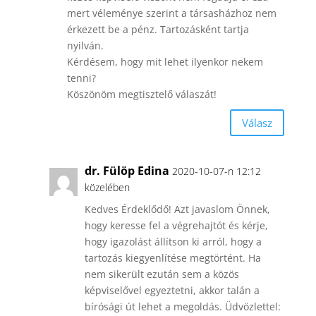
mert véleménye szerint a társasházhoz nem
érkezett be a pénz. Tartozásként tartja
nyilván.
Kérdésem, hogy mit lehet ilyenkor nekem
tenni?
Köszönöm megtisztelő válaszát!
Válasz
dr. Fülöp Edina
2020-10-07-n 12:12
közelében
Kedves Érdeklődő! Azt javaslom Önnek,
hogy keresse fel a végrehajtót és kérje,
hogy igazolást állítson ki arról, hogy a
tartozás kiegyenlítése megtörtént. Ha
nem sikerült ezután sem a közös
képviselővel egyeztetni, akkor talán a
bírósági út lehet a megoldás. Üdvözlettel: