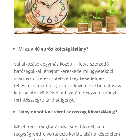
Mi az a 40 eurós költségátalány?
Vállalkozások egymás közötti, illetve szerződő
hatóságokkal létrejött kereskedelmi ügyletekből
származó fizetési kötelezettség késedelmes
teljesítése miatt a jogosult a követelése behajtásával
kapcsolatos költségei fedezetéül negyveneurónyi
forintösszegre tarthat igényt.
Hány napot kell várni az összeg követeléséig?
Mivel nincs meghatározva sem időbeli, sem
nagyságrendre vonatkozó korlát, akár a késedelem