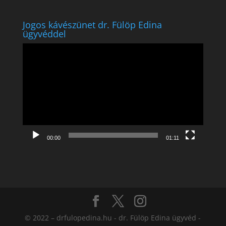
Jogos kávészünet dr. Fülöp Edina
ügyvéddel
Videólejátszó
00:00
01:11
© 2022 – drfulopedina.hu - dr. Fülöp Edina ügyvéd -