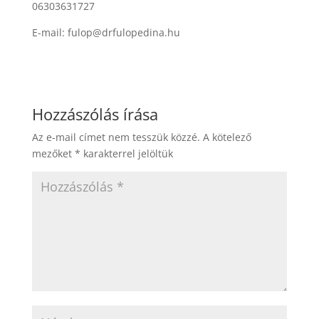
06303631727
E-mail: fulop@drfulopedina.hu
Hozzászólás írása
Az e-mail címet nem tesszük közzé.
A kötelező
mezőket
*
karakterrel jelöltük