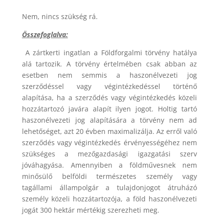
Nem, nincs szükség rá.
Összefoglalva:
A zártkerti ingatlan a Földforgalmi törvény hatálya
alá tartozik. A törvény értelmében csak abban az
esetben nem semmis a haszonélvezeti jog
szerződéssel vagy végintézkedéssel történő
alapítása, ha a szerződés vagy végintézkedés közeli
hozzátartozó javára alapít ilyen jogot. Holtig tartó
haszonélvezeti jog alapítására a törvény nem ad
lehetőséget, azt 20 évben maximalizálja. Az erről való
szerződés vagy végintézkedés érvényességéhez nem
szükséges a mezőgazdasági igazgatási szerv
jóváhagyása. Amennyiben a földművesnek nem
minősülő belföldi természetes személy vagy
tagállami állampolgár a tulajdonjogot átruházó
személy közeli hozzátartozója, a föld haszonélvezeti
jogát 300 hektár mértékig szerezheti meg.