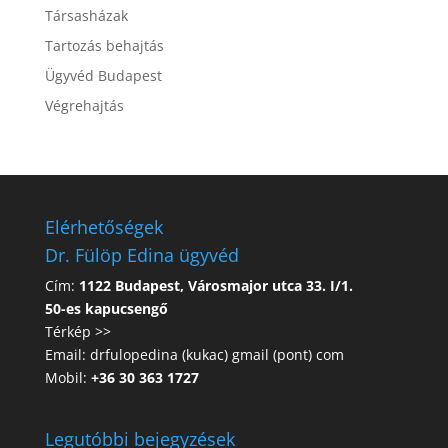
Társasházak
Tartozás behajtás
Ügyvéd Budapest
Végrehajtás
Elérhetőségek
Dr. Fülöp Edina ügyvéd
Cím:
1122 Budapest, Városmajor utca 33. I/1.
50-es kapucsengő
Térkép >>
Email: drfulopedina (kukac) gmail (pont) com
Mobil:
+36 30 363 1727
Legutóbbi bejegyzések