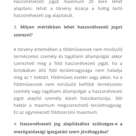
Haszonélvezeti jogot maximum 20 évre lehet
alapítani, tehát a törvény kizárja a holtig tartó
haszonélvezeti jog alapítását.
Milyen mértékben lehet haszonélvezeti jogot
szerezni?
A törvény értelmében a földművesnek nem minősülő
természetes személy és tagállami állampolgár akkor
szerezheti meg a föld haszonélvezeti jogát, ha a
birtokában álló föld területnagysága nem haladja
meg az 1 hektárt. Földműves esetén vagy akkor, ha a
földművesnek nem minősülő belföldi természetes
személy vagy tagállami állampolgár a haszonélvezeti
jogot alapító személy közeli hozzátartozója, 300
hektár a maximum megszerezhető területnagyság.
Ez az úgynevezett földszerzési maximum.
Haszonélvezeti jog alapításához szükséges-e a
mezőgazdasági igazgatási szerv jóváhagyása?