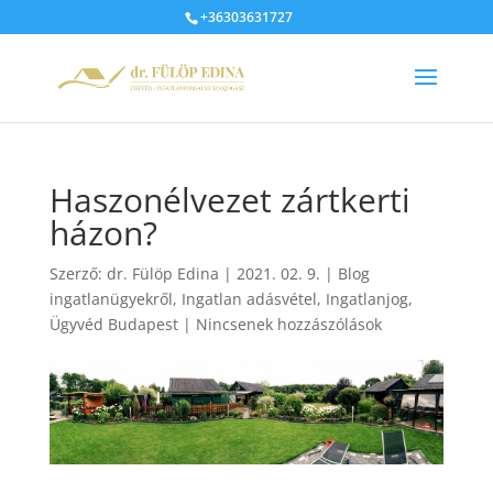
+36303631727
Haszonélvezet zártkerti
házon?
Szerző:
dr. Fülöp Edina
|
2021. 02. 9.
|
Blog
ingatlanügyekről
,
Ingatlan adásvétel
,
Ingatlanjog
,
Ügyvéd Budapest
|
Nincsenek hozzászólások