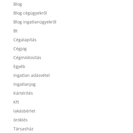
Blog
Blog cégügyekről
Blog ingatlanügyekről
Bt
Cégalapítás
Cégjog
Cégmódosítás
Egyéb
Ingatlan adásvétel
Ingatlanjog
Kártérítés
Kft
lakásbérlet
öröklés
Társasház