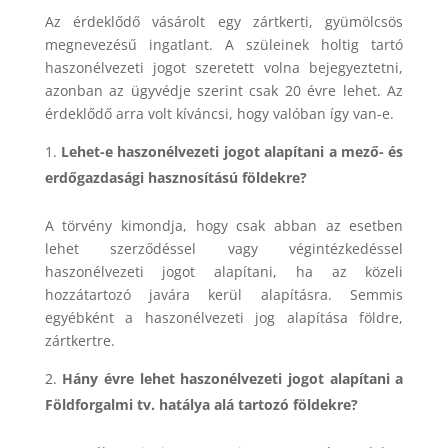
Az érdeklődő vásárolt egy zártkerti, gyümölcsös
megnevezésű ingatlant. A szüleinek holtig tartó
haszonélvezeti jogot szeretett volna bejegyeztetni,
azonban az ügyvédje szerint csak 20 évre lehet. Az
érdeklődő arra volt kíváncsi, hogy valóban így van-e.
Lehet-e haszonélvezeti jogot alapítani a mező- és
erdőgazdasági hasznosítású földekre?
A törvény kimondja, hogy csak abban az esetben
lehet szerződéssel vagy végintézkedéssel
haszonélvezeti jogot alapítani, ha az közeli
hozzátartozó javára kerül alapításra. Semmis
egyébként a haszonélvezeti jog alapítása földre,
zártkertre.
Hány évre lehet haszonélvezeti jogot alapítani a
Földforgalmi tv. hatálya alá tartozó földekre?