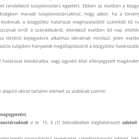
el rendelkező tulajdonostárs egyetért. Ebben az esetben a közgy
sebbségben maradt tulajdonostársakhoz, hogy akkor, ha a törvé
i kívánnak, a közgyűlési határozat meghozatalától számított 60 
kozzanak erről a szándékukról, ellenkező esetben 60 nap eltelté
sba történő bejegyzésre alkalmas okiratnak minősül. Jelen esetb
 közös tulajdoni hányadok megállapításáról a közgyűlési határozatb
 határozat közokiratba, vagy ügyvéd által ellenjegyzett magánoki
alapíró okirat tartalmi elemeit az alábbiak szerint:
megegyezést
,
onostársaknak
a tv. 15. § (1) bekezdésében meghatározott
adatait
agánszemély azonosítására természetes személyazonosító adatait, lakc