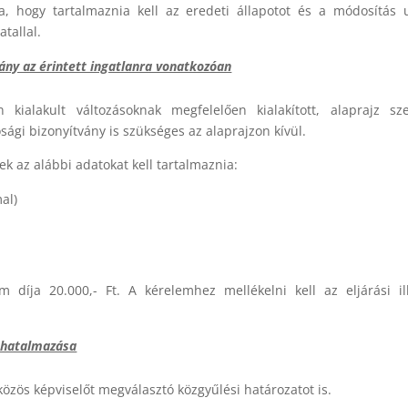
ga, hogy tartalmaznia kell az eredeti állapotot és a módosítás 
atallal.
ány az érintett ingatlanra vonatkozóan
kialakult változásoknak megfelelően kialakított, alaprajz sze
sági bizonyítvány is szükséges az alaprajzon kívül.
ek az alábbi adatokat kell tartalmaznia:
al)
m díja 20.000,- Ft. A kérelemhez mellékelni kell az eljárási il
ghatalmazása
özös képviselőt megválasztó közgyűlési határozatot is.