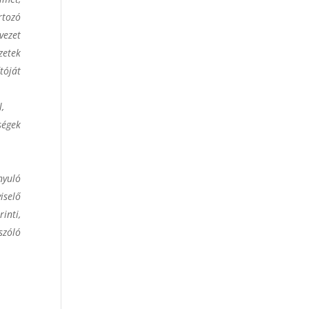
rtozó
vezet
zetek
tóját
,
ségek
nyuló
iselő
inti,
szóló