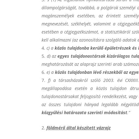
állampolgárságát, továbbá, a polgárok személyi a
magánszemélyek esetében, az érintett személyi
megnevezését, székhelyét, valamint a cégjegyzék
esetében a cégjegyzékszámot, a statisztikáról szó
kell alkalmazni (az azonosításra szolgáló adatok e
c) a
közös tulajdonba kerülő
épületrészek és 
d) az
egyes tulajdonostársak kizárólagos tul
meghatározását az alaprajz szerinti arab számozás
e) a
közös tulajdonban lévő részekből az egye
f) a társasházakról szóló 2003. évi CXXXII
megállapodása esetén a közös tulajdon átru
tulajdonostársakat feljogosító rendelkezést, vagy 
az összes tulajdoni hányad legalább négyötöd
közgyűlési határozata szerinti módosítást
.”
földmérő által készített vázrajz