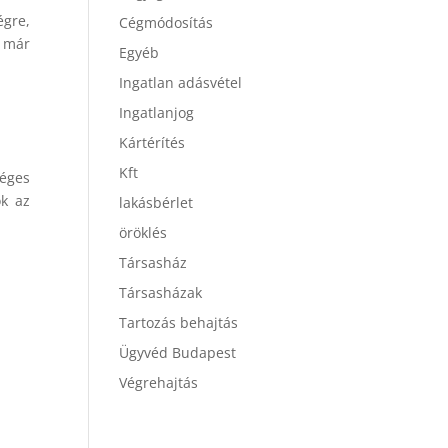
égre,
Cégmódosítás
n már
Egyéb
Ingatlan adásvétel
Ingatlanjog
Kártérítés
Kft
séges
ok az
lakásbérlet
öröklés
Társasház
Társasházak
Tartozás behajtás
Ügyvéd Budapest
Végrehajtás