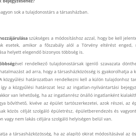
k bejegyzéséhez?
nagyon sok a tulajdonostárs a társasházban.
hozzájárulása
szükséges a módosításhoz azzal, hogy be kell jelent
ak esetek, amikor a főszabály alól a Törvény eltérést enged,
ása helyett elegendő bizonyos többség is.
többség
ével rendelkező tulajdonostársak igenlő szavazata dönth
elhatalmazást ad arra, hogy a társasházközösség is gyakorolhatja a 
 A közgyűlési határozatban rendelkezni kell a külön tulajdonhoz ta
így a közgyűlési határozat lesz az ingatlan-nyilvántartási bejegy
akkor van lehetőség, ha az ingatlanrész önálló ingatlanként kialakít
ya bővíthető, kivéve az épület tartószerkezetei, azok részei, az é
rsak közös célját szolgáló épületrész, épületberendezés és vagyon
on vagy nem lakás céljára szolgáló helyiségen belül van.
lhatja a társasházközösség, ha az alapító okirat módosításával az ö