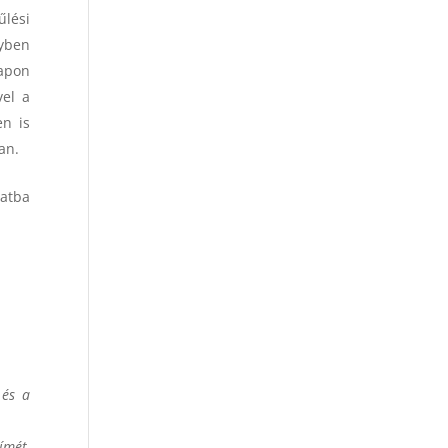
űlési
nyben
napon
vel a
en is
an.
ratba
és a
ímét,