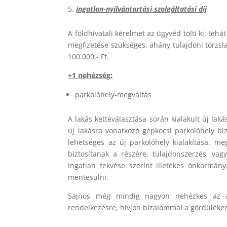
ingatlan-nyilvántartási szolgáltatási díj
A földhivatali kérelmet az ügyvéd tölti ki, teh
megfizetése szükséges, ahány tulajdoni törzsl
100.000,- Ft.
+1 nehézség:
parkolóhely-megváltás
A lakás kettéválasztása során kialakult új laká
új lakásra vonatkozó gépkocsi parkolóhely bi
lehetséges az új parkolóhely kialakítása, m
biztosítanak a részére, tulajdonszerzés, va
ingatlan fekvése szerint illetékes önkormány
mentesülni.
Sajnos még mindig nagyon nehézkes az alb
rendelkezésre, hívjon bizalommal a gördüléken