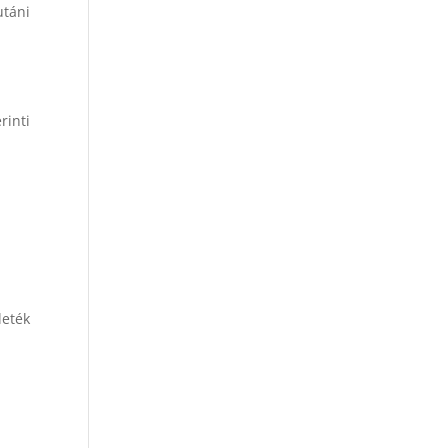
utáni
rinti
leték