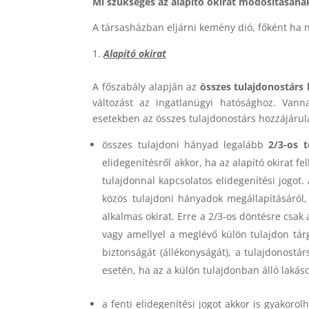
Mi szükséges az alapító okirat módosításána
A társasházban eljárni kemény dió, főként ha 
Alapító okirat
A főszabály alapján az
összes tulajdonostárs 
változást az ingatlanügyi hatósághoz. Vann
esetekben az összes tulajdonostárs hozzájárul
összes tulajdoni hányad legalább
2/3-os 
elidegenítésről akkor, ha az alapító okirat f
tulajdonnal kapcsolatos elidegenítési jogot.
közös tulajdoni hányadok megállapításáról, 
alkalmas okirat. Erre a 2/3-os döntésre csak 
vagy amellyel a meglévő külön tulajdon tárg
biztonságát (állékonyságát), a tulajdonostá
esetén, ha az a külön tulajdonban álló lakás
a fenti elidegenítési jogot akkor is gyakoro