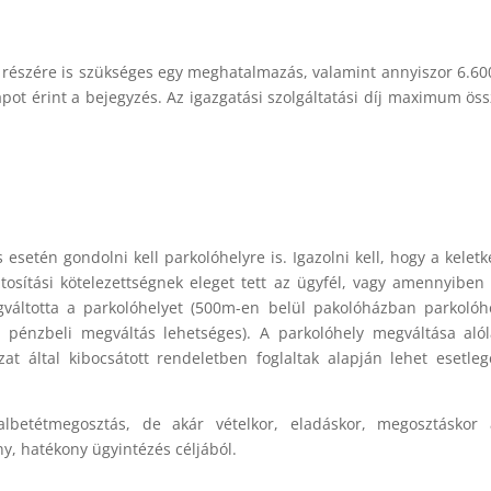
át részére is szükséges egy meghatalmazás, valamint annyiszor 6.600
apot érint a bejegyzés. Az igazgatási szolgáltatási díj maximum ös
s esetén gondolni kell parkolóhelyre is. Igazolni kell, hogy a keletk
ztosítási kötelezettségnek eleget tett az ügyfél, vagy amennyibe
egváltotta a parkolóhelyet (500m-en belül pakolóházban parkolóh
gy pénzbeli megváltás lehetséges). A parkolóhely megváltása aló
zat által kibocsátott rendeletben foglaltak alapján lehet esetle
etétmegosztás, de akár vételkor, eladáskor, megosztáskor á
y, hatékony ügyintézés céljából.