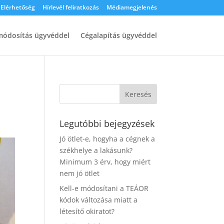
Elérhetőség
Hírlevél feliratkozás
Médiamegjelenés
ódosítás ügyvéddel
Cégalapítás ügyvéddel
Legutóbbi bejegyzések
Jó ötlet-e, hogyha a cégnek a
székhelye a lakásunk?
Minimum 3 érv, hogy miért
nem jó ötlet
Kell-e módosítani a TEÁOR
kódok változása miatt a
létesítő okiratot?