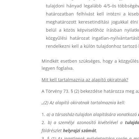
tulajdoni hányad legalább 4/5-ös többségév
határozatban felhívást kell intézni a ki
meghatározott keresetindítási jogukkal éln
belül a közös képviselőhöz írásban nyilat
közgyűlési határozat ingatlan-nyilvántartá
rendelkezni kell a külön tulajdonhoz tartozó
Mindkét esetben szükséges, hogy a közgyűlési
legyen foglalva.
Mit kell tartalmaznia az alapító okiratnak?
A Törvény 73. § (2) bekezdése határozza meg az 
„(2) Az alapító okiratnak tartalmaznia kell:
a) a társasház-tulajdon alapítására vonatkozó
b) a személyi azonosító kivételével a
tulajd
földrészlet
helyrajzi számát
,
§ (1) Az ingatlanok nyilvántartása során a m