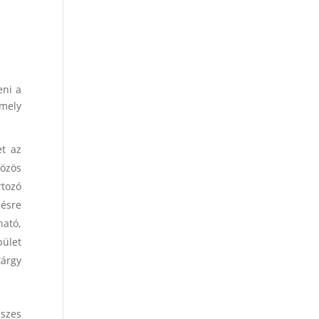
eni a
 mely
et az
közös
rtozó
zésre
ható,
pület
tárgy
sszes