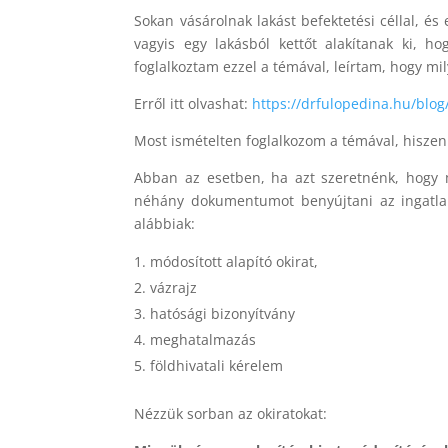
Sokan vásárolnak lakást befektetési céllal, é
vagyis egy lakásból kettőt alakítanak ki,
foglalkoztam ezzel a témával, leírtam, hogy mi
Erről itt olvashat:
https://drfulopedina.hu/blog
Most ismételten foglalkozom a témával, hiszen
Abban az esetben, ha azt szeretnénk, hogy m
néhány dokumentumot benyújtani az ingatlan 
alábbiak:
módosított alapító okirat,
vázrajz
hatósági bizonyítvány
meghatalmazás
földhivatali kérelem
Nézzük sorban az okiratokat: