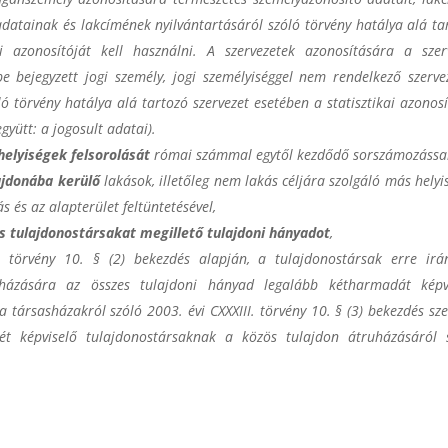
datainak és lakcímének nyilvántartásáról szóló törvény hatálya alá ta
 azonosítóját kell használni. A szervezetek azonosítására a szer
be bejegyzett jogi személy, jogi személyiséggel nem rendelkező szerve
ló törvény hatálya alá tartozó szervezet esetében a statisztikai azonosí
gyütt: a jogosult adatai).
helyiségek felsorolását
római számmal egytől kezdődő sorszámozással
ajdonába kerülő
lakások, illetőleg nem lakás céljára szolgáló más helyi
 és az alapterület feltüntetésével,
s tulajdonostársakat megillető tulajdoni hányadot
,
I. törvény 10. § (2) bekezdés alapján, a tulajdonostársak erre irá
házására az összes tulajdoni hányad legalább kétharmadát képv
a társasházakról szóló 2003. évi CXXXIII. törvény 10. § (3) bekezdés szer
ét képviselő tulajdonostársaknak a közös tulajdon átruházásáról 