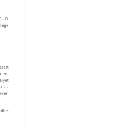
,- Ft
szege
ezett
n nem
elyet
la az
gesen
llok