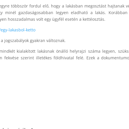
s egyre többször fordul elő, hogy a lakásban megosztást hajtanak v
 hogy minél gazdaságosabban legyen eladható a lakás. Korábba
lyen hosszadalmas volt egy ügyfél esetén a kettéosztás.
/egy-lakasbol-ketto
 a jogszabályok gyakran változnak.
indkét kialakított lakásnak önálló helyrajzi száma legyen, szük
fekvése szerint illetékes földhivatal felé. Ezek a dokumentum