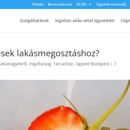
Főoldal
Bemutatkozás
BLOG
Ügyvédi munkadíj
Szolgáltatások
Ingatlan adás-vétel ügyvéddel
Cégm
esek lakásmegosztáshoz?
gatlanügyekről
,
Ingatlanjog
,
Társasház
,
Ügyvéd Budapest
|
7