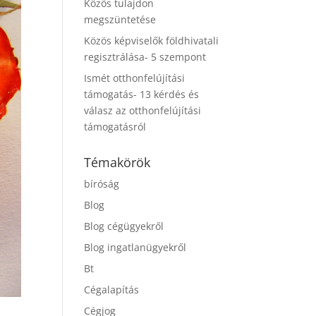
Közös tulajdon
megszüntetése
Közös képviselők földhivatali
regisztrálása- 5 szempont
Ismét otthonfelújítási
támogatás- 13 kérdés és
válasz az otthonfelújítási
támogatásról
Témakörök
bíróság
Blog
Blog cégügyekről
Blog ingatlanügyekről
Bt
Cégalapítás
Cégjog