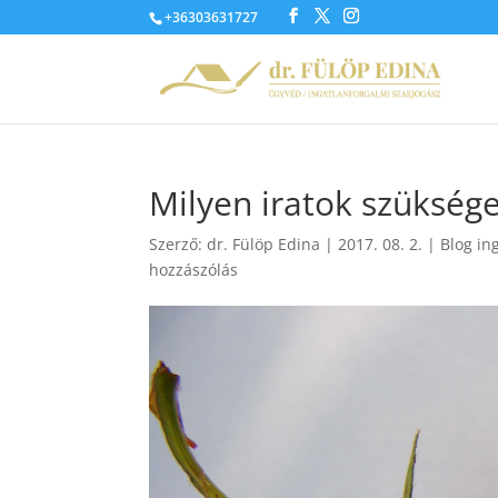
+36303631727
Milyen iratok szükség
Szerző:
dr. Fülöp Edina
|
2017. 08. 2.
|
Blog in
hozzászólás