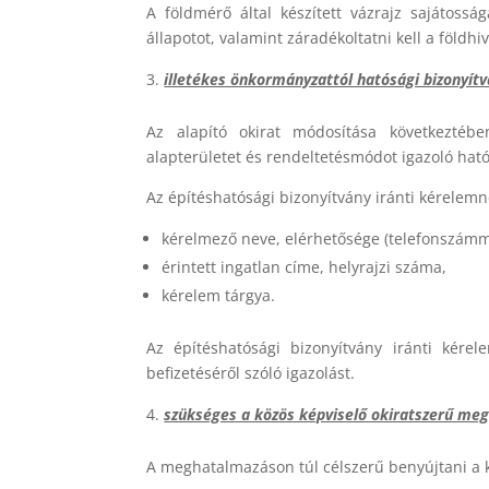
A földmérő által készített vázrajz sajátossá
állapotot, valamint záradékoltatni kell a földhiv
illetékes önkormányzattól hatósági bizonyítv
Az alapító okirat módosítása következtében 
alapterületet és rendeltetésmódot igazoló ható
Az építéshatósági bizonyítvány iránti kérelemn
kérelmező neve, elérhetősége (telefonszámm
érintett ingatlan címe, helyrajzi száma,
kérelem tárgya.
Az építéshatósági bizonyítvány iránti kérele
befizetéséről szóló igazolást.
szükséges a közös képviselő okiratszerű me
A meghatalmazáson túl célszerű benyújtani a k