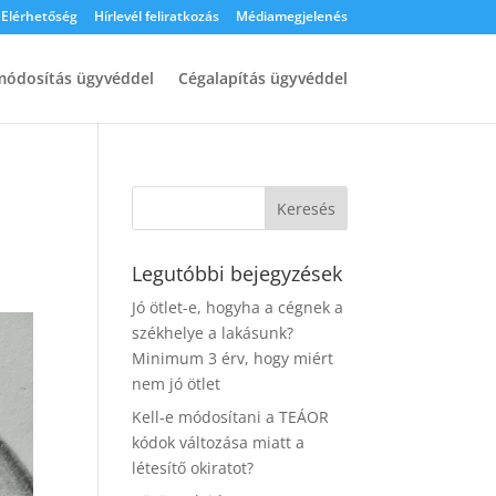
Elérhetőség
Hírlevél feliratkozás
Médiamegjelenés
ódosítás ügyvéddel
Cégalapítás ügyvéddel
Legutóbbi bejegyzések
Jó ötlet-e, hogyha a cégnek a
székhelye a lakásunk?
Minimum 3 érv, hogy miért
nem jó ötlet
Kell-e módosítani a TEÁOR
kódok változása miatt a
létesítő okiratot?