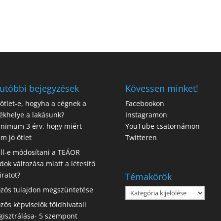
utóbbi bejegyzések
Kövessen minket!
 ötlet-e, hogyha a cégnek a
Facebookon
ékhelye a lakásunk?
Instagramon
nimum 3 érv, hogy miért
YouTube csatornámon
m jó ötlet
Twitteren
ll-e módosítani a TEÁOR
dok változása miatt a létesítő
iratot?
Témakörök
zös tulajdon megszüntetése
Témakörök
zös képviselők földhivatali
gisztrálása- 5 szempont