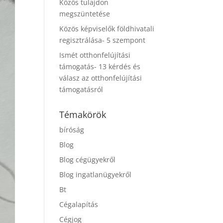
Közös tulajdon
megszüntetése
Közös képviselők földhivatali
regisztrálása- 5 szempont
Ismét otthonfelújítási
támogatás- 13 kérdés és
válasz az otthonfelújítási
támogatásról
Témakörök
bíróság
Blog
Blog cégügyekről
Blog ingatlanügyekről
Bt
Cégalapítás
Cégjog