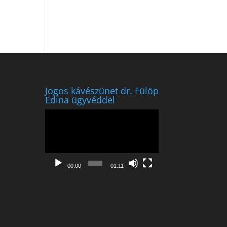
Jogos kávészünet dr. Fülöp
Edina ügyvéddel
Videólejátszó
00:00
01:11