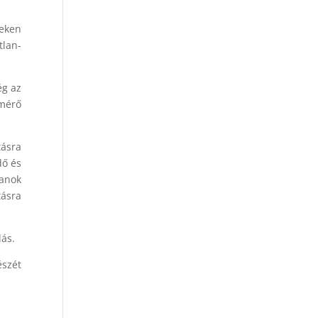
deken
tlan-
ég az
dmérő
tásra
dő és
anok
tásra
dás.
észét