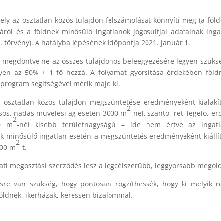
ely az osztatlan közös tulajdon felszámolását könnyíti meg (a föl
áról és a földnek minősülő ingatlanok jogosultjai adatainak inga
I. törvény). A hatályba lépésének időpontja 2021. január 1.
st megdöntve ne az összes tulajdonos beleegyezésére legyen szüks
yen az 50% + 1 fő hozzá. A folyamat gyorsítása érdekében föl
 program segítségével mérik majd ki.
az osztatlan közös tulajdon megszüntetése eredményeként kialakí
2
csös, nádas művelési ág esetén 3000 m
-nél, szántó, rét, legelő, er
2
00 m
-nél kisebb területnagyságú – ide nem értve az ingatl
nek minősülő ingatlan esetén a megszüntetés eredményeként kiállí
2
500 m
-t.
lati megosztási szerződés lesz a legcélszerűbb, leggyorsabb megol
sre van szükség, hogy pontosan rögzíthessék, hogy ki melyik r
földnek, ikerházak, keressen bizalommal.