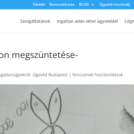
Főoldal
Bemutatkozás
BLOG
Ügyvédi munkadíj
Szolgáltatások
Ingatlan adás-vétel ügyvéddel
Cégm
don megszüntetése-
ngatlanügyekről
,
Ügyvéd Budapest
|
Nincsenek hozzászólások