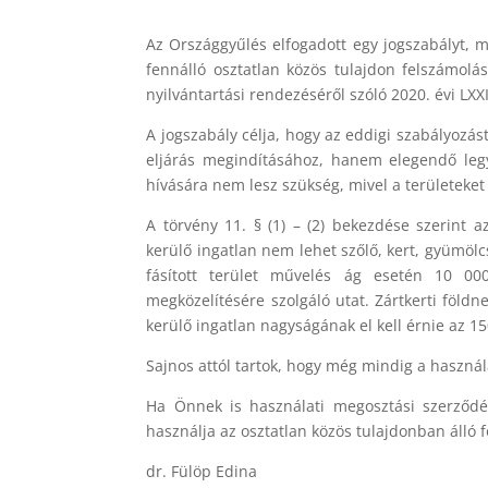
Az Országgyűlés elfogadott egy jogszabályt, m
fennálló osztatlan közös tulajdon felszámolás
nyilvántartási rendezéséről szóló 2020. évi LXX
A jogszabály célja, hogy az eddigi szabályozá
eljárás megindításához, hanem elegendő leg
hívására nem lesz szükség, mivel a területeket
A törvény 11. § (1) – (2) bekezdése szerint 
kerülő ingatlan nem lehet szőlő, kert, gyümöl
fásított terület művelés ág esetén 10 0
megközelítésére szolgáló utat. Zártkerti föld
kerülő ingatlan nagyságának el kell érnie az 1
Sajnos attól tartok, hogy még mindig a haszná
Ha Önnek is használati megosztási szerződé
használja az osztatlan közös tulajdonban álló 
dr. Fülöp Edina