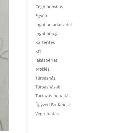
Cégmódosítás
Egyéb
Ingatlan adásvétel
Ingatlanjog
Kártérítés
Kft
lakásbérlet
öröklés
Társasház
Társasházak
Tartozás behajtás
Ügyvéd Budapest
Végrehajtás