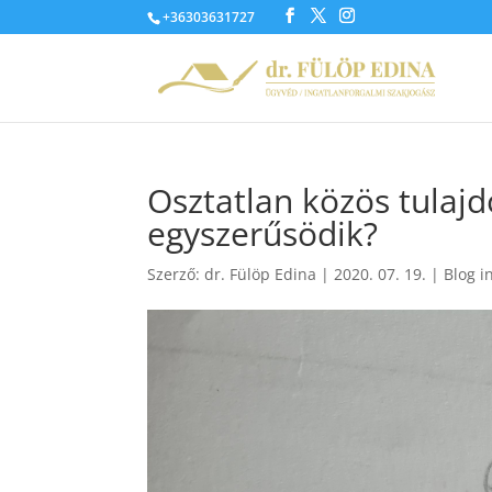
+36303631727
Osztatlan közös tulaj
egyszerűsödik?
Szerző:
dr. Fülöp Edina
|
2020. 07. 19.
|
Blog i