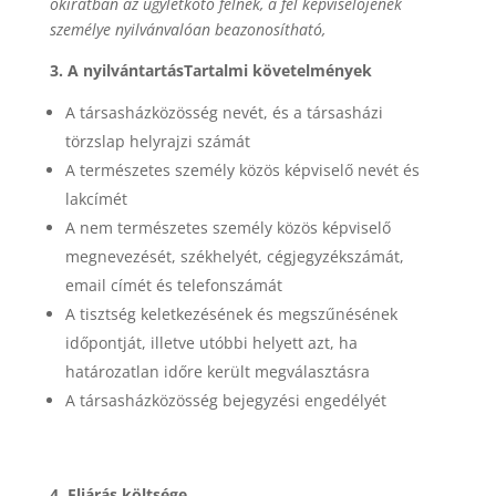
okiratban az ügyletkötő félnek, a fél képviselőjének
személye nyilvánvalóan beazonosítható,
3. A nyilvántartásTartalmi követelmények
A társasházközösség nevét, és a társasházi
törzslap helyrajzi számát
A természetes személy közös képviselő nevét és
lakcímét
A nem természetes személy közös képviselő
megnevezését, székhelyét, cégjegyzékszámát,
email címét és telefonszámát
A tisztség keletkezésének és megszűnésének
időpontját, illetve utóbbi helyett azt, ha
határozatlan időre került megválasztásra
A társasházközösség bejegyzési engedélyét
4. Eljárás költsége