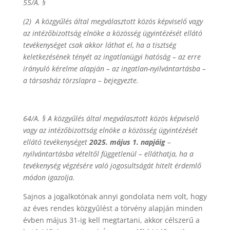
55/A. §
(2) A közgyűlés által megválasztott közös képviselő vagy
az intézőbizottság elnöke a közösség ügyintézését ellátó
tevékenységet csak akkor láthat el, ha a tisztség
keletkezésének tényét az ingatlanügyi hatóság – az erre
irányuló kérelme alapján – az ingatlan-nyilvántartásba –
a társasház törzslapra – bejegyezte.
64/A. § A közgyűlés által megválasztott közös képviselő
vagy az intézőbizottság elnöke a közösség ügyintézését
ellátó tevékenységet
2025. május 1. napjáig
–
nyilvántartásba vételtől függetlenül – elláthatja, ha a
tevékenység végzésére való jogosultságát hitelt érdemlő
módon igazolja.
Sajnos a jogalkotónak annyi gondolata nem volt, hogy
az éves rendes közgyűlést a törvény alapján minden
évben május 31-ig kell megtartani, akkor célszerű a