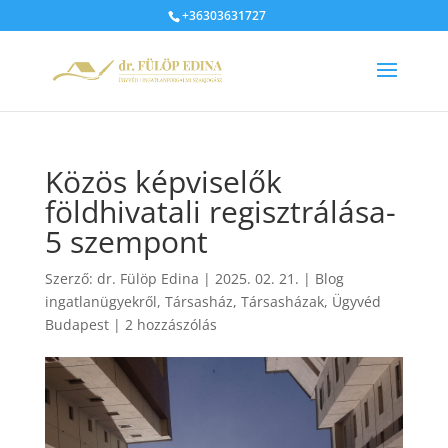
+36303631727
Közös képviselők
földhivatali regisztrálása-
5 szempont
Szerző:
dr. Fülöp Edina
|
2025. 02. 21.
|
Blog
ingatlanügyekről
,
Társasház
,
Társasházak
,
Ügyvéd
Budapest
|
2 hozzászólás