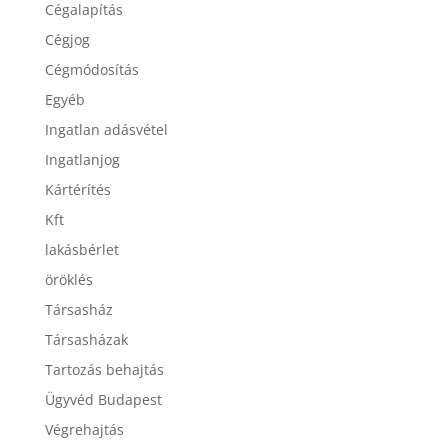
Cégalapítás
Cégjog
Cégmódosítás
Egyéb
Ingatlan adásvétel
Ingatlanjog
Kártérítés
Kft
lakásbérlet
öröklés
Társasház
Társasházak
Tartozás behajtás
Ügyvéd Budapest
Végrehajtás