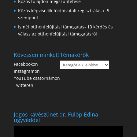
Közös tulajdon megszüntetése
Közös képviselők földhivatali regisztrálása- 5
szempont
Ismét otthonfelújítási támogatás- 13 kérdés és
válasz az otthonfelújítási támogatásról
Kövessen minket!
Témakörök
Témakörök
Facebookon
Instagramon
YouTube csatornámon
Twitteren
Jogos kávészünet dr. Fülöp Edina
ügyvéddel
Videólejátszó