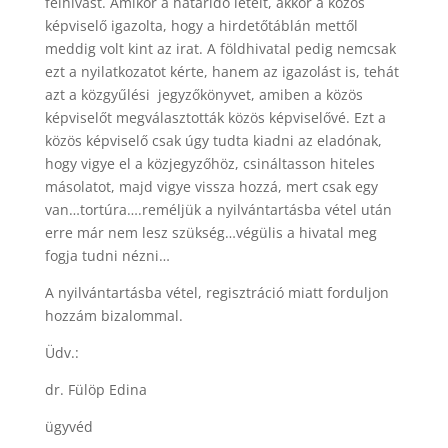
felhívást. Amikor a határidő letelt, akkor a közös
képviselő igazolta, hogy a hirdetőtáblán mettől
meddig volt kint az irat. A földhivatal pedig nemcsak
ezt a nyilatkozatot kérte, hanem az igazolást is, tehát
azt a közgyűlési jegyzőkönyvet, amiben a közös
képviselőt megválasztották közös képviselővé. Ezt a
közös képviselő csak úgy tudta kiadni az eladónak,
hogy vigye el a közjegyzőhöz, csináltasson hiteles
másolatot, majd vigye vissza hozzá, mert csak egy
van…tortúra….reméljük a nyilvántartásba vétel után
erre már nem lesz szükség…végülis a hivatal meg
fogja tudni nézni…
A nyilvántartásba vétel, regisztráció miatt forduljon
hozzám bizalommal.
Üdv.:
dr. Fülöp Edina
ügyvéd