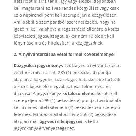
határidőt is arra tenni. Így vagy előbbi időpontban
kell megtartani az éves rendes közgyűlést vagy csak
ez a napirendi pont kell szerepeljen a közgyűlésen.
Ami abból a szempontból szerencsésebb, hogy ha
igazolni kell valahova a regsiztráció ellenére a közös
képviseleti jogosultságot, akkor nem 10 oldalt kell
fénymásolnia és hitelesíteni a közjegyzőnek.
2. A nyilvántartásba vétel formai követelményei
Közgyűlési jegyzőkönyv
szükséges a nyilvántartásba
vételhez, mivel a Tht. 28§ (1) bekezdés d) pontja
alapján a közgyűlés kizárólagos hatáskörébe tartozik
a közös képviselő megválasztása, felmentése és
díjazása. A jegyzőkönyv
kötelező elemei
között kell
szerepeljen a 39§ (1) bekezdés e) pontja, továbbá alá
kell írnia és hitelesítenie a (2) bekezdésben szereplő
feleknek. Mindazonáltal az Inytv 35§ (2) bekezdése
alapján már
ügyvédi ellenjegyzés
is kell a
jegyzőkönyv érvényességéhez.