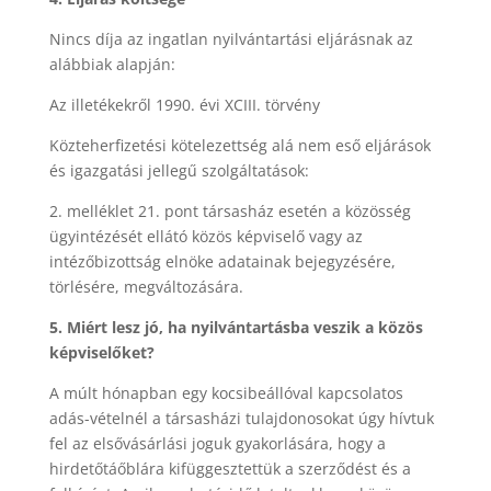
Nincs díja az ingatlan nyilvántartási eljárásnak az
alábbiak alapján:
Az illetékekről 1990. évi XCIII. törvény
Közteherfizetési kötelezettség alá nem eső eljárások
és igazgatási jellegű szolgáltatások:
2. melléklet 21. pont társasház esetén a közösség
ügyintézését ellátó közös képviselő vagy az
intézőbizottság elnöke adatainak bejegyzésére,
törlésére, megváltozására.
5. Miért lesz jó, ha nyilvántartásba veszik a közös
képviselőket?
A múlt hónapban egy kocsibeállóval kapcsolatos
adás-vételnél a társasházi tulajdonosokat úgy hívtuk
fel az elsővásárlási joguk gyakorlására, hogy a
hirdetőtáőblára kifüggesztettük a szerződést és a