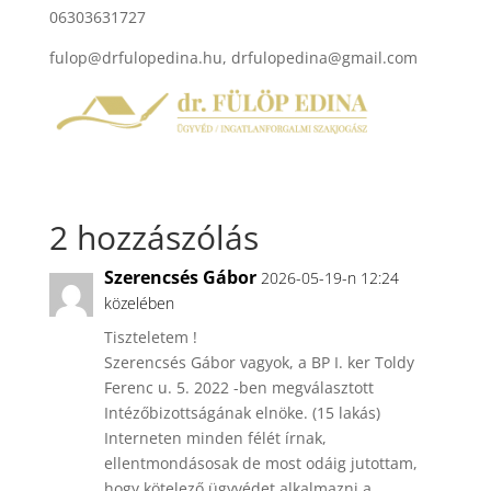
06303631727
fulop@drfulopedina.hu, drfulopedina@gmail.com
2 hozzászólás
Szerencsés Gábor
2026-05-19-n 12:24
közelében
Tiszteletem !
Szerencsés Gábor vagyok, a BP I. ker Toldy
Ferenc u. 5. 2022 -ben megválasztott
Intézőbizottságának elnöke. (15 lakás)
Interneten minden félét írnak,
ellentmondásosak de most odáig jutottam,
hogy kötelező ügyvédet alkalmazni a