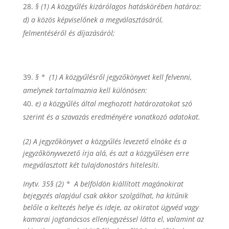
§ (1) A közgyűlés kizárólagos hatáskörében határoz:
d) a közös képviselőnek a megválasztásáról,
felmentéséről és díjazásáról;
§ * (1) A közgyűlésről jegyzőkönyvet kell felvenni,
amelynek tartalmaznia kell különösen:
e) a közgyűlés által meghozott határozatokat szó
szerint és a szavazás eredményére vonatkozó adatokat.
(2) A jegyzőkönyvet a közgyűlés levezető elnöke és a
jegyzőkönyvvezető írja alá, és azt a közgyűlésen erre
megválasztott két tulajdonostárs hitelesíti.
Inytv. 35§ (2) * A belföldön kiállított magánokirat
bejegyzés alapjául csak akkor szolgálhat, ha kitűnik
belőle a keltezés helye és ideje, az okiratot ügyvéd vagy
kamarai jogtanácsos ellenjegyzéssel látta el, valamint az