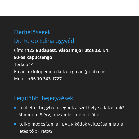
Elérhetőségek
Dr. Fülöp Edina ügyvéd
Cím:
1122 Budapest, Városmajor utca 33. I/1.
50-es kapucsengő
Térkép >>
Email: drfulopedina (kukac) gmail (pont) com
Mobil:
+36 30 363 1727
Legutóbbi bejegyzések
Jó ötlet-e, hogyha a cégnek a székhelye a lakásunk?
Minimum 3 érv, hogy miért nem jó ötlet
Kell-e módosítani a TEÁOR kódok változása miatt a
létesítő okiratot?