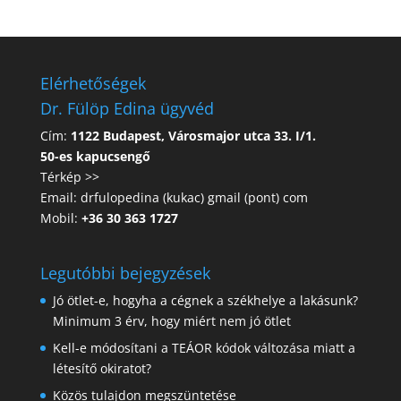
Elérhetőségek
Dr. Fülöp Edina ügyvéd
Cím:
1122 Budapest, Városmajor utca 33. I/1.
50-es kapucsengő
Térkép >>
Email: drfulopedina (kukac) gmail (pont) com
Mobil:
+36 30 363 1727
Legutóbbi bejegyzések
Jó ötlet-e, hogyha a cégnek a székhelye a lakásunk?
Minimum 3 érv, hogy miért nem jó ötlet
Kell-e módosítani a TEÁOR kódok változása miatt a
létesítő okiratot?
Közös tulajdon megszüntetése