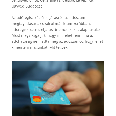
cégügyekről
,
Bt
,
Cégalapítás
,
Cégjog
,
Egyéb
,
Kft
,
Ügyvéd Budapest
Az adóregisztrációs eljárásról, az adószám
megtagadásának okairól már írtam korábban:
adóregisztrációs eljárás- (nemcsak) kft. alapításakor
Most megvizsgáljuk, hogy mit lehet tenni, ha az
adóhatóság nem adta meg az adószámot, hogy lehet
kimenteni magunkat. Mit tegyek,...