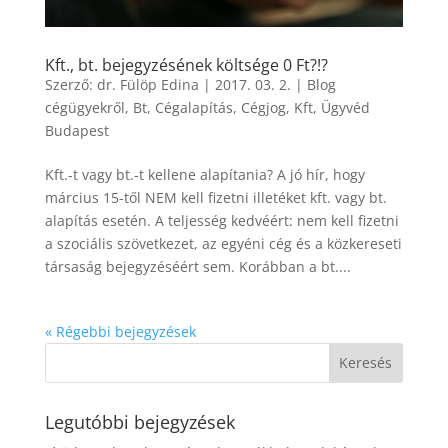
Kft., bt. bejegyzésének költsége 0 Ft?!?
Szerző:
dr. Fülöp Edina
|
2017. 03. 2.
|
Blog
cégügyekről
,
Bt
,
Cégalapítás
,
Cégjog
,
Kft
,
Ügyvéd
Budapest
Kft.-t vagy bt.-t kellene alapítania? A jó hír, hogy
március 15-től NEM kell fizetni illetéket kft. vagy bt.
alapítás esetén. A teljesség kedvéért: nem kell fizetni
a szociális szövetkezet, az egyéni cég és a közkereseti
társaság bejegyzéséért sem. Korábban a bt....
« Régebbi bejegyzések
Legutóbbi bejegyzések