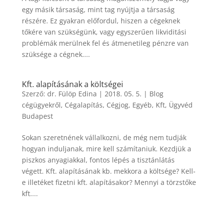
egy másik társaság, mint tag nyújtja a társaság
részére. Ez gyakran előfordul, hiszen a cégeknek
tőkére van szükségünk, vagy egyszerűen likviditási
problémák merülnek fel és átmenetileg pénzre van
szüksége a cégnek....
Kft. alapításának a költségei
Szerző:
dr. Fülöp Edina
|
2018. 05. 5.
|
Blog
cégügyekről
,
Cégalapítás
,
Cégjog
,
Egyéb
,
Kft
,
Ügyvéd
Budapest
Sokan szeretnének vállalkozni, de még nem tudják
hogyan induljanak, mire kell számítaniuk. Kezdjük a
piszkos anyagiakkal, fontos lépés a tisztánlátás
végett. Kft. alapításának kb. mekkora a költsége? Kell-
e illetéket fizetni kft. alapításakor? Mennyi a törzstőke
kft....