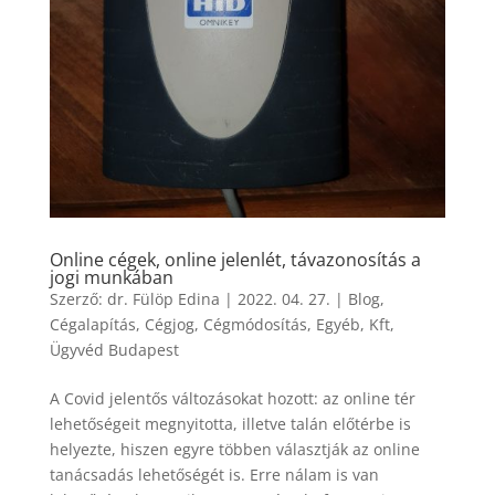
Online cégek, online jelenlét, távazonosítás a
jogi munkában
Szerző:
dr. Fülöp Edina
|
2022. 04. 27.
|
Blog
,
Cégalapítás
,
Cégjog
,
Cégmódosítás
,
Egyéb
,
Kft
,
Ügyvéd Budapest
A Covid jelentős változásokat hozott: az online tér
lehetőségeit megnyitotta, illetve talán előtérbe is
helyezte, hiszen egyre többen választják az online
tanácsadás lehetőségét is. Erre nálam is van