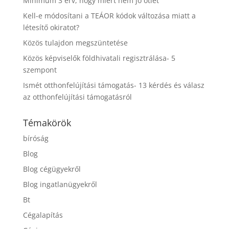
Minimum 3 érv, hogy miért nem jó ötlet
Kell-e módosítani a TEÁOR kódok változása miatt a
létesítő okiratot?
Közös tulajdon megszüntetése
Közös képviselők földhivatali regisztrálása- 5
szempont
Ismét otthonfelújítási támogatás- 13 kérdés és válasz
az otthonfelújítási támogatásról
Témakörök
bíróság
Blog
Blog cégügyekről
Blog ingatlanügyekről
Bt
Cégalapítás