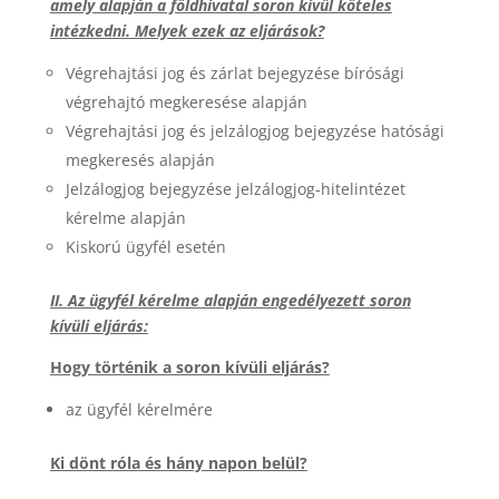
amely alapján a földhivatal soron kívül köteles
intézkedni. Melyek ezek az eljárások?
Végrehajtási jog és zárlat bejegyzése bírósági
végrehajtó megkeresése alapján
Végrehajtási jog és jelzálogjog bejegyzése hatósági
megkeresés alapján
Jelzálogjog bejegyzése jelzálogjog-hitelintézet
kérelme alapján
Kiskorú ügyfél esetén
II. Az ügyfél kérelme alapján engedélyezett soron
kívüli eljárás:
Hogy történik a soron kívüli eljárás?
az ügyfél kérelmére
Ki dönt róla és hány napon belül?