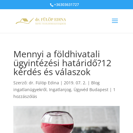
+36303631727
Mennyi a földhivatali
ügyintézési határidő?12
kérdés és válaszok
Szerző:
dr. Fülöp Edina
|
2019. 07. 2.
|
Blog
ingatlanügyekről
,
Ingatlanjog
,
Ügyvéd Budapest
|
1
hozzászólás