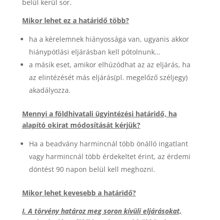
belül kerül sor.
Mikor lehet ez a határidő több?
ha a kérelemnek hiányossága van, ugyanis akkor
hiánypótlási eljárásban kell pótolnunk…
a másik eset, amikor elhúzódhat az az eljárás, ha
az elintézését más eljárás(pl. megelőző széljegy)
akadályozza.
Mennyi a földhivatali ügyintézési határidő, ha
alapító okirat módosítását kérjük?
Ha a beadvány harmincnál több önálló ingatlant
vagy harmincnál több érdekeltet érint, az érdemi
döntést 90 napon belül kell meghozni.
Mikor lehet kevesebb a határidő?
I. A törvény határoz meg soron kívüli eljárásokat,