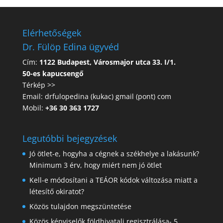
Elérhetőségek
Dr. Fülöp Edina ügyvéd
Cím:
1122 Budapest, Városmajor utca 33. I/1.
50-es kapucsengő
Térkép >>
Email: drfulopedina (kukac) gmail (pont) com
Mobil:
+36 30 363 1727
Legutóbbi bejegyzések
Jó ötlet-e, hogyha a cégnek a székhelye a lakásunk?
Minimum 3 érv, hogy miért nem jó ötlet
Kell-e módosítani a TEÁOR kódok változása miatt a
létesítő okiratot?
Közös tulajdon megszüntetése
Közös képviselők földhivatali regisztrálása- 5