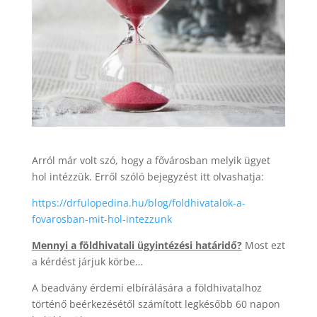
Arról már volt szó, hogy a fővárosban melyik ügyet
hol intézzük. Erről szóló bejegyzést itt olvashatja:
https://drfulopedina.hu/blog/foldhivatalok-a-
fovarosban-mit-hol-intezzunk
Mennyi a földhivatali ügyintézési határidő?
Most ezt
a kérdést járjuk körbe…
A beadvány érdemi elbírálására a földhivatalhoz
történő beérkezésétől számított legkésőbb 60 napon