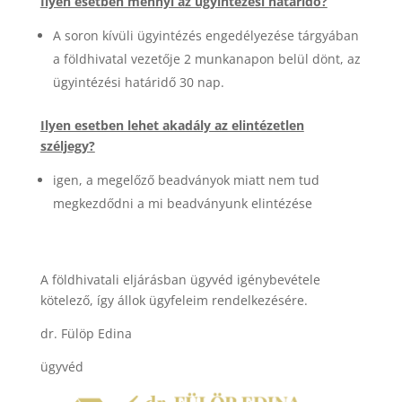
Ilyen esetben mennyi az ügyintézési határidő?
A soron kívüli ügyintézés engedélyezése tárgyában
a földhivatal vezetője 2 munkanapon belül dönt, az
ügyintézési határidő 30 nap.
Ilyen esetben lehet akadály az elintézetlen
széljegy?
igen, a megelőző beadványok miatt nem tud
megkezdődni a mi beadványunk elintézése
A földhivatali eljárásban ügyvéd igénybevétele
kötelező, így állok ügyfeleim rendelkezésére.
dr. Fülöp Edina
ügyvéd