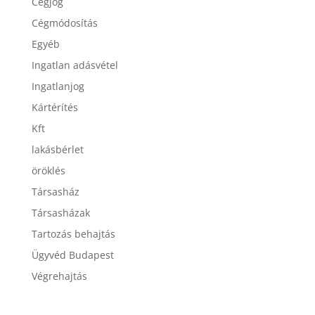
Cégjog
Cégmódosítás
Egyéb
Ingatlan adásvétel
Ingatlanjog
Kártérítés
Kft
lakásbérlet
öröklés
Társasház
Társasházak
Tartozás behajtás
Ügyvéd Budapest
Végrehajtás