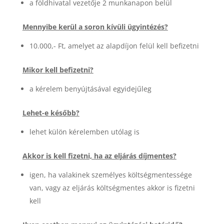
a földhivatal vezetője 2 munkanapon belül
Mennyibe kerül a soron kívüli ügyintézés?
10.000,- Ft, amelyet az alapdíjon felül kell befizetni
Mikor kell befizetni?
a kérelem benyújtásával egyidejűleg
Lehet-e később?
lehet külön kérelemben utólag is
Akkor is kell fizetni, ha az eljárás díjmentes?
igen, ha valakinek személyes költségmentessége
van, vagy az eljárás költségmentes akkor is fizetni
kell